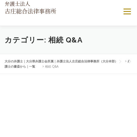
コンテンツへスキップ
メニュー
当法律事務所について
ご相談ご依頼の流れ
カテゴリー:
相続 Q&A
弁護士費用について
顧問弁護士契約
よくある相談
大分の弁護士｜大分県弁護士会所属｜弁護士法人古庄総合法律事務所（大分本部）
>
弁
護士の書斎から｜一覧
>
相続 Q&A
アクセス