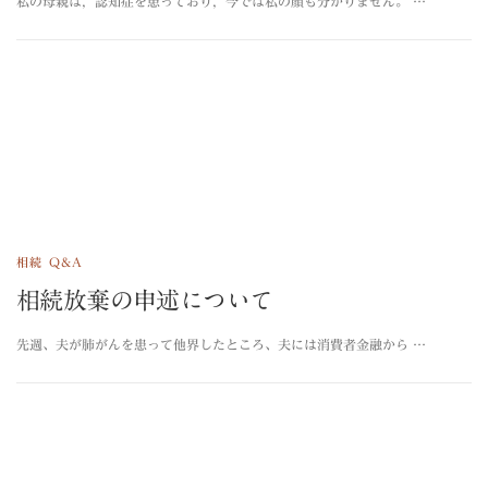
私の母親は，認知症を患っており，今では私の顔も分かりません。 …
相続 Q&A
相続放棄の申述について
先週、夫が肺がんを患って他界したところ、夫には消費者金融から …