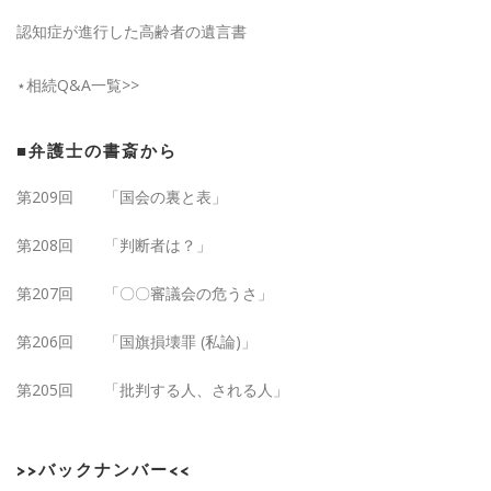
認知症が進行した高齢者の遺言書
⋆相続Q&A一覧>>
■弁護士の書斎から
第209回 「国会の裏と表」
第208回 「判断者は？」
第207回 「〇〇審議会の危うさ」
第206回 「国旗損壊罪 (私論)」
第205回 「批判する人、される人」
>>バックナンバー<<