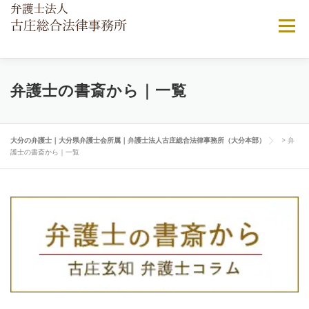
コンテンツへスキップ
メニュー
当法律事務所について
ご相談ご依頼の流れ
弁護士の書斎から｜一覧
弁護士費用について
顧問弁護士契約
よくある相談
大分の弁護士｜大分県弁護士会所属｜弁護士法人古庄総合法律事務所（大分本部）
>
弁
護士の書斎から｜一覧
アクセス
弁護士の書斎から｜一覧