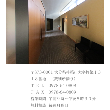
〒873-0001 大分県杵築市大字杵築１３
１８番地 （裁判所隣り）
Ｔ Ｅ Ｌ
0978-64-0808
Ｆ Ａ Ｘ
0978-64-0809
営業時間
午前９時～午後５時３０分
無料相談
毎週月曜日