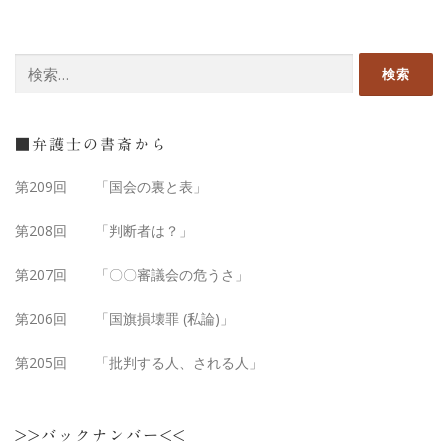
■弁護士の書斎から
第209回 「国会の裏と表」
第208回 「判断者は？」
第207回 「〇〇審議会の危うさ」
第206回 「国旗損壊罪 (私論)」
第205回 「批判する人、される人」
>>バックナンバー<<