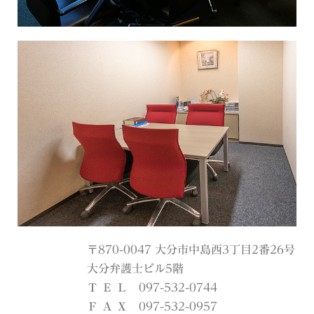
〒870-0047 大分市中島西3丁目2番26号
大分弁護士ビル5階
Ｔ Ｅ Ｌ
097-532-0744
Ｆ Ａ Ｘ
097-532-0957