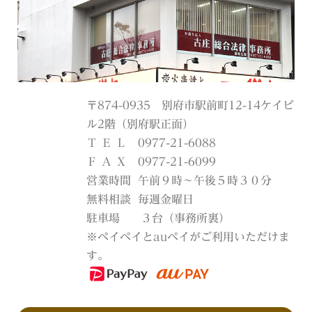
〒874-0935 別府市駅前町12-14ケイビ
ル2階（別府駅正面）
Ｔ Ｅ Ｌ
0977-21-6088
Ｆ Ａ Ｘ
0977-21-6099
営業時間
午前９時～午後５時３０分
無料相談
毎週金曜日
駐車場
３台（事務所裏）
※ペイペイとauペイがご利用いただけま
す。