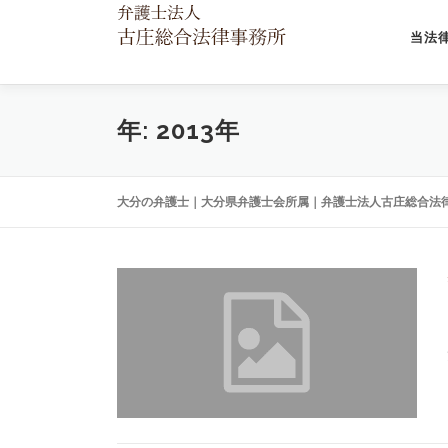
コ
ン
当法
テ
ン
ツ
へ
年:
2013年
ス
キ
ッ
大分の弁護士｜大分県弁護士会所属｜弁護士法人古庄総合法
プ