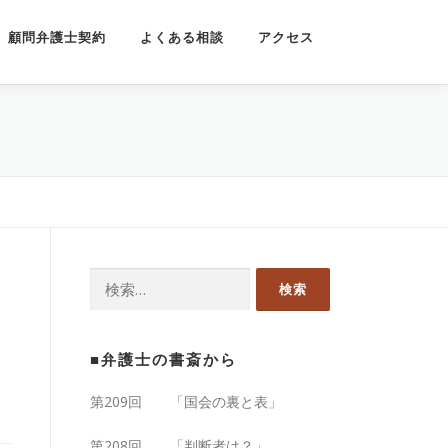
顧問弁護士契約
よくある相談
アクセス
検
索:
■弁護士の書斎から
第209回 「国会の裏と表」
第208回 「判断者は？」