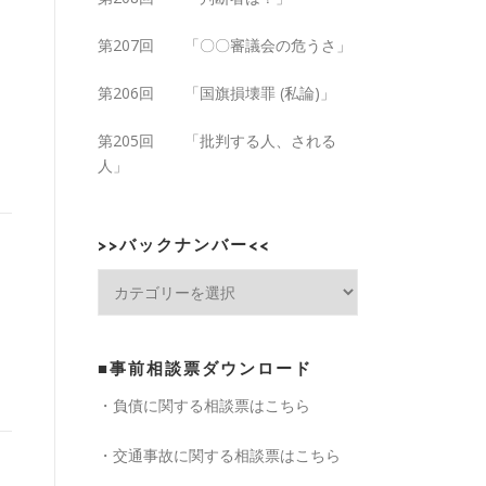
第207回 「〇〇審議会の危うさ」
第206回 「国旗損壊罪 (私論)」
第205回 「批判する人、される
人」
>>バックナンバー<<
>>
バ
ッ
ク
■事前相談票ダウンロード
ナ
ン
・負債に関する相談票はこちら
バ
ー
・交通事故に関する相談票はこちら
<<