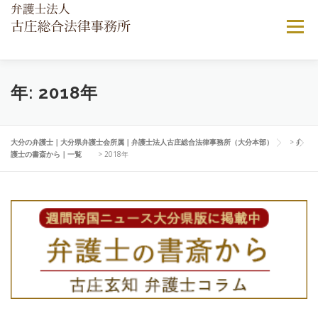
コ
ン
メニュー
テ
ン
ツ
へ
当法律事務所について
ご相談ご依頼の流れ
年:
2018年
ス
キ
ッ
プ
弁護士費用について
顧問弁護士契約
よくある相談
大分の弁護士｜大分県弁護士会所属｜弁護士法人古庄総合法律事務所（大分本部）
>
弁
護士の書斎から｜一覧
>
2018年
アクセス