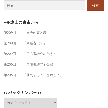
検
シ
索:
ョ
ン
■弁護士の書斎から
第209回 「国会の裏と表」
第208回 「判断者は？」
第207回 「〇〇審議会の危うさ」
第206回 「国旗損壊罪 (私論)」
第205回 「批判する人、される人」
>>バックナンバー<<
>>
バ