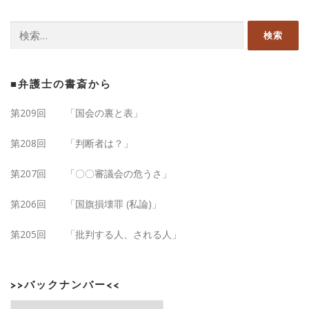
検索:
■弁護士の書斎から
第209回 「国会の裏と表」
第208回 「判断者は？」
第207回 「〇〇審議会の危うさ」
第206回 「国旗損壊罪 (私論)」
第205回 「批判する人、される人」
>>バックナンバー<<
>>バックナンバー<<