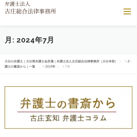
コンテンツへスキップ
メニュー
当法律事務所について
ご相談ご依頼の流れ
月:
2024年7月
弁護士費用について
顧問弁護士契約
よくある相談
大分の弁護士｜大分県弁護士会所属｜弁護士法人古庄総合法律事務所（大分本部）
>
弁
護士の書斎から｜一覧
>
2024年
>
7月
アクセス