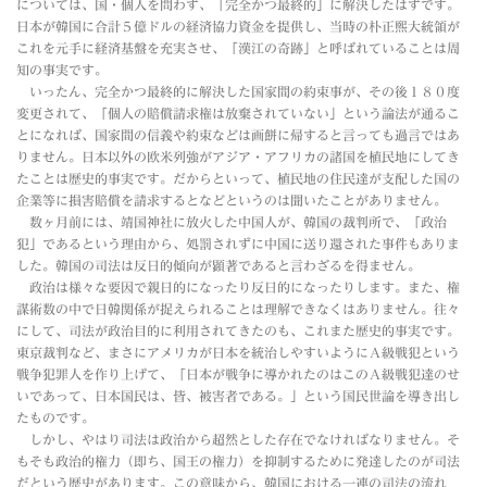
については、国・個人を問わず、「完全かつ最終的」に解決したはずです。
日本が韓国に合計５億ドルの経済協力資金を提供し、当時の朴正煕大統領が
これを元手に経済基盤を充実させ、「漢江の奇跡」と呼ばれていることは周
知の事実です。
いったん、完全かつ最終的に解決した国家間の約束事が、その後１８０度
変更されて、「個人の賠償請求権は放棄されていない」という論法が通るこ
とになれば、国家間の信義や約束などは画餅に帰すると言っても過言ではあ
りません。日本以外の欧米列強がアジア・アフリカの諸国を植民地にしてき
たことは歴史的事実です。だからといって、植民地の住民達が支配した国の
企業等に損害賠償を請求するとなどというのは聞いたことがありません。
数ヶ月前には、靖国神社に放火した中国人が、韓国の裁判所で、「政治
犯」であるという理由から、処罰されずに中国に送り還された事件もありま
した。韓国の司法は反日的傾向が顕著であると言わざるを得ません。
政治は様々な要因で親日的になったり反日的になったりします。また、権
謀術数の中で日韓関係が捉えられることは理解できなくはありません。往々
にして、司法が政治目的に利用されてきたのも、これまた歴史的事実です。
東京裁判など、まさにアメリカが日本を統治しやすいようにＡ級戦犯という
戦争犯罪人を作り上げて、「日本が戦争に導かれたのはこのＡ級戦犯達のせ
いであって、日本国民は、皆、被害者である。」という国民世論を導き出し
たものです。
しかし、やはり司法は政治から超然とした存在でなければなりません。そ
もそも政治的権力（即ち、国王の権力）を抑制するために発達したのが司法
だという歴史があります。この意味から、韓国における一連の司法の流れ