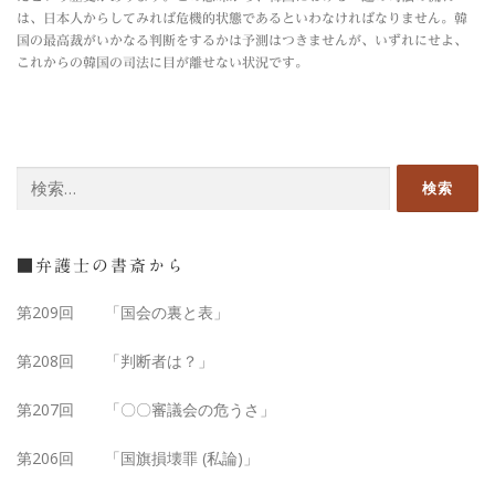
は、日本人からしてみれば危機的状態であるといわなければなりません。韓
国の最高裁がいかなる判断をするかは予測はつきませんが、いずれにせよ、
これからの韓国の司法に目が離せない状況です。
検
索:
■弁護士の書斎から
第209回 「国会の裏と表」
第208回 「判断者は？」
第207回 「〇〇審議会の危うさ」
第206回 「国旗損壊罪 (私論)」