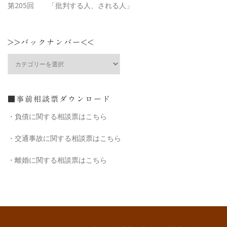
第205回 「批判する人、される人」
>>バックナンバー<<
>>
バ
ッ
ク
ナ
■事前相談票ダウンロード
ン
・負債に関する相談票はこちら
バ
ー
・交通事故に関する相談票はこちら
<<
・離婚に関する相談票はこちら