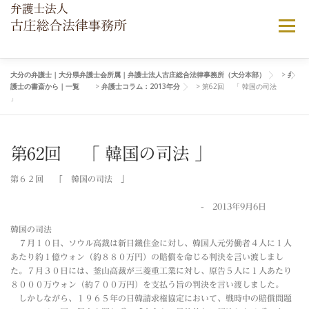
コ
ン
メニュー
テ
ン
ツ
へ
大分の弁護士｜大分県弁護士会所属｜弁護士法人古庄総合法律事務所（大分本部）
>
弁
当法律事務所について
ご相談ご依頼の流れ
護士の書斎から｜一覧
>
弁護士コラム：2013年分
>
第62回 「 韓国の司法
ス
」
キ
ッ
プ
弁護士費用について
顧問弁護士契約
よくある相談
第62回 「 韓国の司法 」
第６２回 「 韓国の司法 」
アクセス
- 2013年9月6日
韓国の司法
７月１０日、ソウル高裁は新日鐵住金に対し、韓国人元労働者４人に１人
あたり約１億ウォン（約８８０万円）の賠償を命じる判決を言い渡しまし
た。７月３０日には、釜山高裁が三菱重工業に対し、原告５人に１人あたり
８０００万ウォン（約７００万円）を支払う旨の判決を言い渡しました。
しかしながら、１９６５年の日韓請求権協定において、戦時中の賠償問題