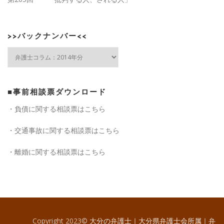
>>バックナンバー<<
>>
バ
ッ
ク
ナ
■事前相談票ダウンロード
ン
・負債に関する相談票はこちら
バ
ー
・交通事故に関する相談票はこちら
<<
・離婚に関する相談票はこちら
Copyright 2023©
大分の弁護士｜大分県弁護士会所属｜弁