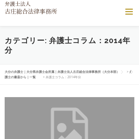
コ
ン
メニュー
テ
ン
ツ
へ
当法律事務所について
ご相談ご依頼の流れ
カテゴリー:
弁護士コラム：2014年
ス
キ
分
ッ
プ
弁護士費用について
顧問弁護士契約
よくある相談
大分の弁護士｜大分県弁護士会所属｜弁護士法人古庄総合法律事務所（大分本部）
>
弁
護士の書斎から｜一覧
>
弁護士コラム：2014年分
アクセス