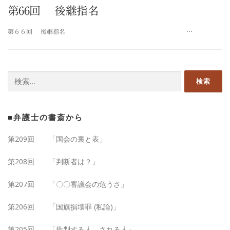
第66回 後継指名
第６６回 後継指名 …
検
索:
■弁護士の書斎から
第209回 「国会の裏と表」
第208回 「判断者は？」
第207回 「〇〇審議会の危うさ」
第206回 「国旗損壊罪 (私論)」
第205回 「批判する人、される人」