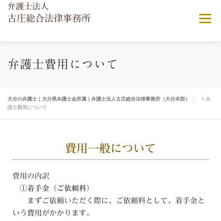
メニュー
当法律事務所について
ご相談ご依頼の流れ
弁護士費用について
弁護士費用について
顧問弁護士契約
よくある相談
大分の弁護士｜大分県弁護士会所属｜弁護士法人古庄総合法律事務所（大分本部）
>
弁
護士費用について
アクセス
費用一般について
費用の内訳
①
着手金（ご依頼料）
まずご依頼いただく際に、ご依頼料として、着手金と
いう費用がかかります。