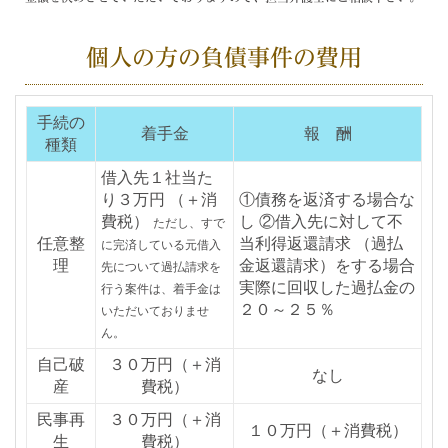
個人の方の負債事件の費用
手続の
着手金
報 酬
種類
借入先１社当た
り３万円 （＋消
①債務を返済する場合な
費税）
し ②借入先に対して不
ただし、すで
任意整
当利得返還請求 （過払
に完済している元借入
理
金返還請求）をする場合
先について過払請求を
実際に回収した過払金の
行う案件は、着手金は
２０～２５％
いただいておりませ
ん。
自己破
３０万円（＋消
なし
産
費税）
民事再
３０万円（＋消
１０万円（＋消費税）
生
費税）