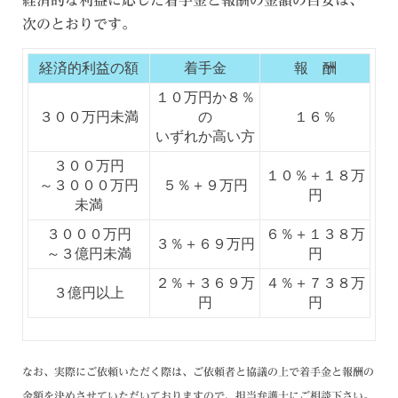
経済的な利益に応じた着手金と報酬の金額の目安は、
次のとおりです。
経済的利益の額
着手金
報 酬
１０万円か８％
３００万円未満
の
１６％
いずれか高い方
３００万円
１０％＋１８万
～３０００万円
５％＋９万円
円
未満
３０００万円
６％＋１３８万
３％＋６９万円
～３億円未満
円
２％＋３６９万
４％＋７３８万
３億円以上
円
円
なお、実際にご依頼いただく際は、ご依頼者と協議の上で着手金と報酬の
金額を決めさせていただいて
おりますので、担当弁護士にご相談下さい。