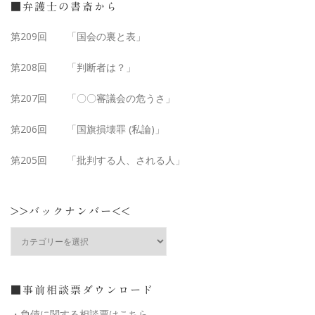
■弁護士の書斎から
第209回 「国会の裏と表」
第208回 「判断者は？」
第207回 「〇〇審議会の危うさ」
第206回 「国旗損壊罪 (私論)」
第205回 「批判する人、される人」
>>バックナンバー<<
■事前相談票ダウンロード
・負債に関する相談票はこちら