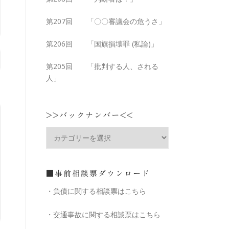
第207回 「〇〇審議会の危うさ」
第206回 「国旗損壊罪 (私論)」
第205回 「批判する人、される
人」
>>バックナンバー<<
■事前相談票ダウンロード
・負債に関する相談票はこちら
・交通事故に関する相談票はこちら