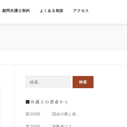
顧問弁護士契約
よくある相談
アクセス
■弁護士の書斎から
第209回 「国会の裏と表」
第208回 「判断者は？」