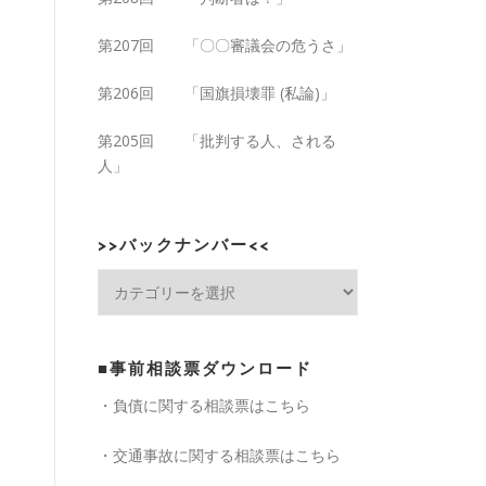
第207回 「〇〇審議会の危うさ」
第206回 「国旗損壊罪 (私論)」
第205回 「批判する人、される
人」
>>バックナンバー<<
>>
バ
ッ
ク
■事前相談票ダウンロード
ナ
ン
・負債に関する相談票はこちら
バ
ー
・交通事故に関する相談票はこちら
<<