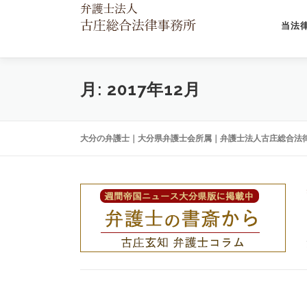
コ
ン
当法
テ
ン
ツ
へ
月:
2017年12月
ス
キ
ッ
大分の弁護士｜大分県弁護士会所属｜弁護士法人古庄総合法
プ