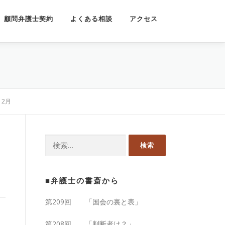
顧問弁護士契約
よくある相談
アクセス
12月
検
索:
■弁護士の書斎から
第209回 「国会の裏と表」
第208回 「判断者は？」