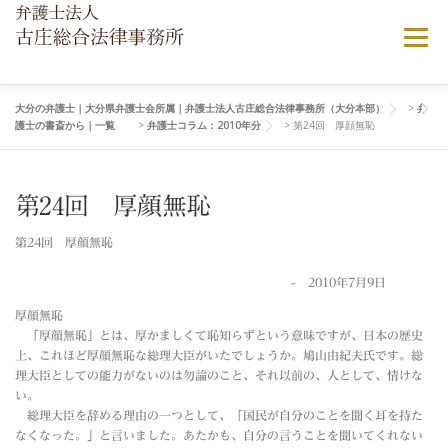
コ
ン
メニュー
テ
ン
ツ
へ
大分の弁護士｜大分県弁護士会所属｜弁護士法人古庄総合法律事務所（大分本部）
>
弁
当法律事務所について
ご相談ご依頼の流れ
護士の書斎から｜一覧
>
弁護士コラム：2010年分
>
第24回 厚顔無恥
ス
キ
ッ
プ
弁護士費用について
顧問弁護士契約
よくある相談
第24回 厚顔無恥
第24回 厚顔無恥
アクセス
- 2010年7月9日
厚顔無恥
「厚顔無恥」とは、厚かましくて恥知らずという意味ですが、日本の歴史
上、これほど厚顔無恥な総理大臣がいたでしょうか。鳩山由紀夫氏です。総
理大臣としての能力がないのは勿論のこと、それ以前の、人として、情けな
い。
総理大臣を辞める理由の一つとして、「国民が自分のことを聞く耳を持た
なくなった。」と言いました。あたかも、自分の言うことを聞いてくれない