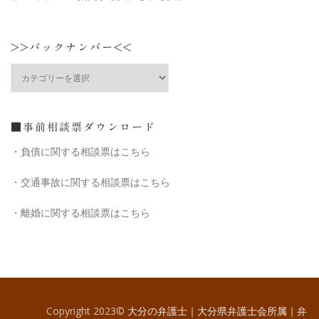
>>バックナンバー<<
>>
バ
ッ
ク
ナ
■事前相談票ダウンロード
ン
・負債に関する相談票はこちら
バ
ー
・交通事故に関する相談票はこちら
<<
・離婚に関する相談票はこちら
Copyright 2023©
大分の弁護士｜大分県弁護士会所属｜弁