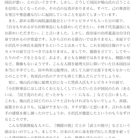
国民が悪い、との言いぐさです。しかし、どうして国民が鳩山氏の言うこと
を信用しなくなったのか、その点の反省がありません。すべて、己の無責任
な発言や無思慮な行いに起因していることを忘れてしまっています。
また、辞める際の両院議員総会というテレビカメラも入った公の席で、
「自分もやめるが小沢幹事長にもお辞めいただきたい。小林千代美議員にも
お辞めいただきたい。」と言いました。しかし、政治家の出所進退は自分自
身で決めるのが常道です。人から言われる筋合いではありません。水面下で
小沢氏や小林氏を説得するということはあっても、これを国民注視のテレビ
カメラの前で言うべきではありません。ましてや、親指を立てて、してやっ
たりのポーズをとるなど、およそ、まともな神経ではありません。惻隠の情
など、微塵もないようです。こんな人間を総理大臣に仰いでいた日本国民は
本当に不幸でした。田中角栄元総理は、決して人前では部下を叱らなかった
とのことです。角栄氏の爪のアカでも煎じて飲んだらどうでしょうか。
更に、鳩山氏の後に総理大臣になった管直人氏もテレビカメラの前で、
「小沢幹事長にはしばらくおとなしくしていただいた方が国民のため（ある
いは、「民主党のため」だったかも・・・）になる。」などと言いました。
これも、鳩山氏と同じ穴のムジナと言わなければならないでしょう。直接、
面罵されるよりも、反論ができない分、タチが悪いと思います。言われる相
手の感情を推し測ったのでしょうか。小沢氏が激怒したというのもうなずけ
るところです。
こんな厚顔無恥な人々に、「惻隠の情」だとか「武士の情け」などという
頭はないのでしょう。ましてや、日本のために命を投げ出した英霊を祀って
いる靖国神社への参拝を求めても、土台、無理な話なのでしょうか。