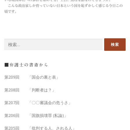
こんな政治家しか育っていない日本という国を恥ずかしく感じる今日この
頃です。
検
索:
■弁護士の書斎から
第209回 「国会の裏と表」
第208回 「判断者は？」
第207回 「〇〇審議会の危うさ」
第206回 「国旗損壊罪 (私論)」
第205回 「批判する人、される人」