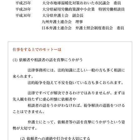
平成25年 大分市地球温暖化対策おおいた市民議会 委員
平成28年 大分県雇用労働政策課中小企業 特別労働相談員
平成30年 大分県弁護士会 副会長
九州弁護士連合会 理事
日本弁護士連合会 弁護士照会制度委員会 委員
仕事をする上でのモットーは
(1) 依頼者や相談者の話を真摯にうかがう
法律事務所には、法的知識に乏しい一般の方も多く相談に
来られます。
法的紛争を抱えて不安を抱いている方も多くおられます。
法律ですべてが解決できるわけではありませんが、まずは
先入観を持たずに虚心坦懐に依頼者や
相談者の話をうかがわなければ、紛争解決の道筋をつける
ことはできません。
弁護士にとって、依頼者等の話を真摯にうかがうという姿
勢が大切です。
(2) 依頼者への連絡や打合せを大切にする