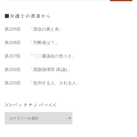
■弁護士の書斎から
第209回 「国会の裏と表」
第208回 「判断者は？」
第207回 「〇〇審議会の危うさ」
第206回 「国旗損壊罪 (私論)」
第205回 「批判する人、される人」
>>バックナンバー<<