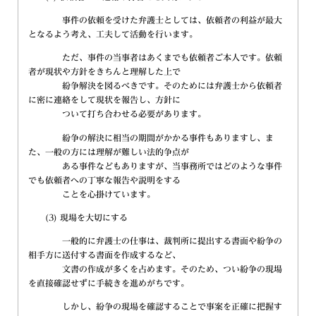
事件の依頼を受けた弁護士としては、依頼者の利益が最大
となるよう考え、工夫して活動を行います。
ただ、事件の当事者はあくまでも依頼者ご本人です。依頼
者が現状や方針をきちんと理解した上で
紛争解決を図るべきです。そのためには弁護士から依頼者
に密に連絡をして現状を報告し、方針に
ついて打ち合わせる必要があります。
紛争の解決に相当の期間がかかる事件もありますし、ま
た、一般の方には理解が難しい法的争点が
ある事件などもありますが、当事務所ではどのような事件
でも依頼者への丁寧な報告や説明をする
ことを心掛けています。
(3) 現場を大切にする
一般的に弁護士の仕事は、裁判所に提出する書面や紛争の
相手方に送付する書面を作成するなど、
文書の作成が多くを占めます。そのため、つい紛争の現場
を直接確認せずに手続きを進めがちです。
しかし、紛争の現場を確認することで事案を正確に把握す