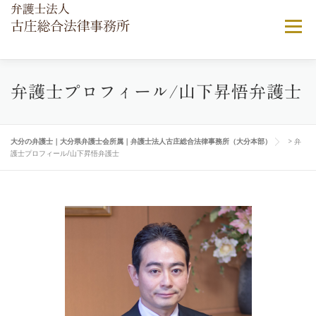
メニュー
当法律事務所について
ご相談ご依頼の流れ
弁護士プロフィール/山下昇悟弁護士
弁護士費用について
顧問弁護士契約
よくある相談
大分の弁護士｜大分県弁護士会所属｜弁護士法人古庄総合法律事務所（大分本部）
>
弁
護士プロフィール/山下昇悟弁護士
アクセス