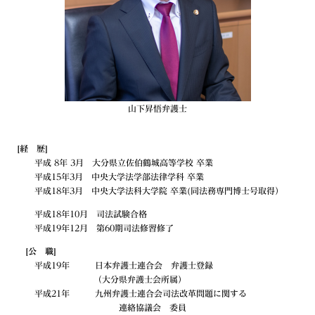
山下昇悟弁護士
[経 歴]
平成 8年 3月 大分県立佐伯鶴城高等学校 卒業
平成15年3月 中央大学法学部法律学科 卒業
平成18年3月 中央大学法科大学院 卒業(同法務専門博士号取得）
平成18年10月 司法試験合格
平成19年12月 第60期司法修習修了
[公 職]
平成19年 日本弁護士連合会 弁護士登録
（大分県弁護士会所属）
平成21年 九州弁護士連合会司法改革問題に関する
連絡協議会 委員