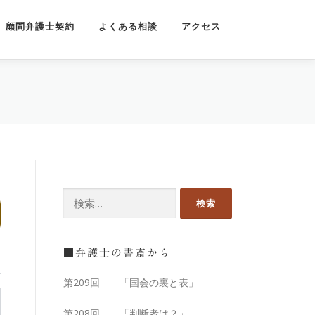
顧問弁護士契約
よくある相談
アクセス
■弁護士の書斎から
第209回 「国会の裏と表」
第208回 「判断者は？」