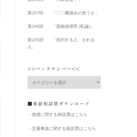
第207回 「〇〇審議会の危うさ」
第206回 「国旗損壊罪 (私論)」
第205回 「批判する人、される
人」
>>バックナンバー<<
■事前相談票ダウンロード
・負債に関する相談票はこちら
・交通事故に関する相談票はこちら