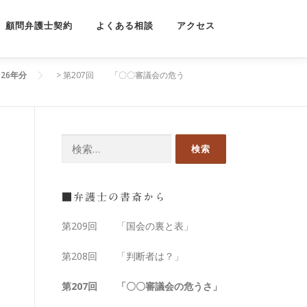
顧問弁護士契約
よくある相談
アクセス
26年分
>
第207回 「〇〇審議会の危う
■弁護士の書斎から
第209回 「国会の裏と表」
第208回 「判断者は？」
第207回 「〇〇審議会の危うさ」