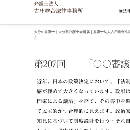
当法
大分の弁護士｜大分県弁護士会所属｜弁護士法人古庄総合法
さ」
第207回 「〇〇審
近年、日本の政策決定において、「法
感が極めて大きくなっています。政府
門家による議論」を経て、その答申を
て民主的かつ合理的に見えます。政治
知見に基づいて制度設計を行う…それ